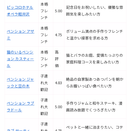
本格
ピッコロホテル
記念日をお祝いしたい、優雅な雰
フレ
5.00
オペラ軽井沢
囲気を楽しみたい方
ンチ
本格
ペンション アザ
ボリューム満点の手作りフレンチ
フレ
4.75
ミ
と温かい接客を求める方
ンチ
猫のいるペンシ
本格
高
猫とバラのお庭、愛情たっぷりの
ョン カスティー
フレ
評
家庭料理コースを楽しみたい方
ル
ンチ
価
子連
ペンション ジャ
絶品の自家製あつあつパンを朝か
れ大
4.83
ックと豆の木
らお腹いっぱい食べたい方
歓迎
子連
ペンション ラブ
手作りジャムと和牛ステーキ、漫
れ大
5.00
ラドール
画読み放題でくつろぎたい方
歓迎
子連
ペットと一緒に泊まりたい、コテ
ラブ サーティ
れ大
4.75