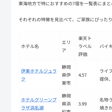
東海地方で特におすすめの7宿を一覧表にまと
それぞれの特徴を見比べて、ご家族にぴった
楽天ト
エリ
ホテル名
ラベル
バイ
ア
評価
静岡
伊東ホテルジュラ
ライ
県伊
4.57
ク
提供
東市
静岡
ホテルグリーンプ
名物
県浜
3.99
ラザ浜名湖
焼き
松市