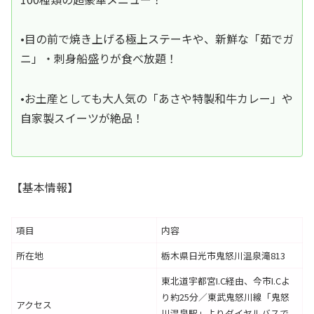
•目の前で焼き上げる極上ステーキや、新鮮な「茹でガ
ニ」・刺身船盛りが食べ放題！
•お土産としても大人気の「あさや特製和牛カレー」や
自家製スイーツが絶品！
【基本情報】
項目
内容
所在地
栃木県日光市鬼怒川温泉滝813
東北道宇都宮I.C経由、今市I.Cよ
り約25分／東武鬼怒川線「鬼怒
アクセス
川温泉駅」よりダイヤルバスで