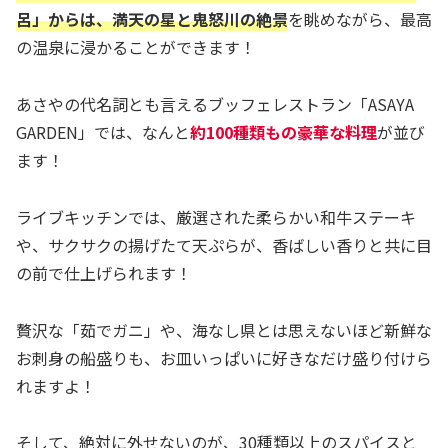
呂」からは、満天の星と鬼怒川の絶景
を眺めながら、最高
の温泉に浸かることができます！
あさやの代名詞とも言えるブッフェレストラン「ASAYA
GARDEN」では、なんと
約100種類もの豪華な料理
が並び
ます！
ライブキッチンでは、厳選された柔らかい和牛ステーキ
や、サクサクの揚げたて天ぷらが、香ばしい香りと共に目
の前で仕上げられます！
贅沢な「茹でガニ」や、海なし県とは思えないほど新鮮な
お刺身の船盛りも、お皿いっぱいに好きなだけ盛り付けら
れますよ！
そして、絶対に外せないのが、30種類以上のスパイスと