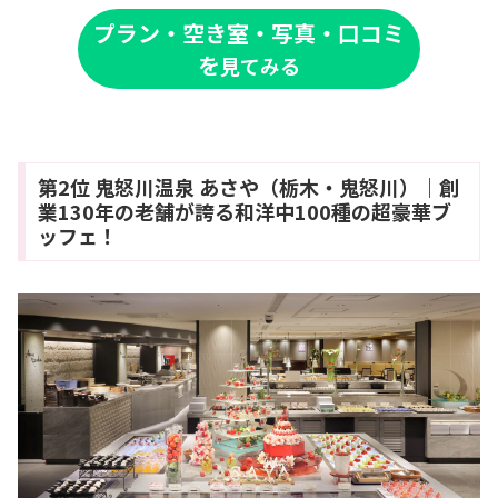
プラン・空き室・写真・口コミ
を
見てみる
第2位 鬼怒川温泉 あさや（栃木・鬼怒川）｜創
業130年の老舗が誇る和洋中100種の超豪華ブ
ッフェ！