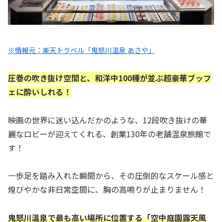
※情報元：楽天トラベル「鬼怒川温泉 あさや」
圧巻の吹き抜け空間と、和洋中100種が並ぶ超豪華ブッフ
ェに酔いしれる！
映画の世界に迷い込んだかのような、12段吹き抜けの華
麗なロビーが迎えてくれる、創業130年の老舗温泉旅館で
す！
一歩足を踏み入れた瞬間から、その圧倒的なスケール感と
煌びやかな非日常空間に、胸の高鳴りが止まりません！
鬼怒川温泉で最も高い場所に位置する「空中庭園露天風