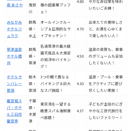
4.80
やかな非日常を味わ
泉 あさや
鬼怒
種の超豪華ブッフ
いたいご夫婦！
川
ェ！
みなかみ
群馬
オールインクルー
出来たての美味しさ
ホテルジ
県・
シブ＆圧倒的なラ
4.70
と、お酒を心ゆくま
ュラク
水上
イブキッチン！
で楽しみたい人！
名湯草津の最大級
草津温泉
群馬
温泉の泉質も、食事
露天風呂＆大満足
ホテル櫻
県・
4.50
のボリュームも妥協
の和洋中バイキン
井
草津
したくない人！
グ！
ホテルサ
栃木
3つの館で異なる
温泉・プール・食事
ンバレー
県・
バイキング＆巨大
4.30
をアクティブに遊び
那須
那須
なスパ施設！
尽くしたい家族！
龍宮城ス
千葉
東京湾を一望する
子どもが主役のにぎ
パ・ホテ
県・
絶景スパ＆海鮮食
4.37
やかな三世代旅行を
ル三日月
木更
べ放題！
したいファミリー！
龍宮亭
津