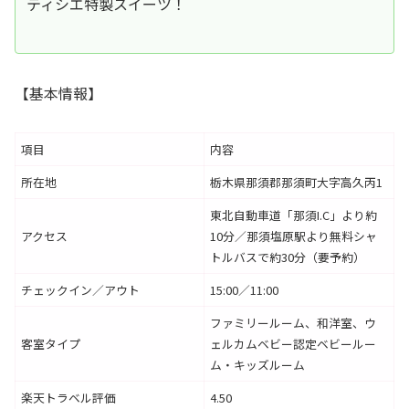
ティシエ特製スイーツ！
【基本情報】
項目
内容
所在地
栃木県那須郡那須町大字高久丙1
東北自動車道「那須I.C」より約
アクセス
10分／那須塩原駅より無料シャ
トルバスで約30分（要予約）
チェックイン／アウト
15:00／11:00
ファミリールーム、和洋室、ウ
客室タイプ
ェルカムベビー認定ベビールー
ム・キッズルーム
楽天トラベル評価
4.50