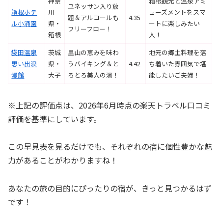
神奈
箱根観光と温泉アミ
ユネッサン入り放
箱根ホテ
川
ューズメントをスマ
題＆アルコールも
4.35
ル小涌園
県・
ートに楽しみたい
フリーフロー！
箱根
人！
袋田温泉
茨城
里山の恵みを味わ
地元の郷土料理を落
思い出浪
県・
うバイキング＆と
4.42
ち着いた雰囲気で堪
漫館
大子
ろとろ美人の湯！
能したいご夫婦！
※上記の評価点は、2026年6月時点の楽天トラベル口コミ
評価を基準にしています。
この早見表を見るだけでも、それぞれの宿に個性豊かな魅
力があることがわかりますね！
あなたの旅の目的にぴったりの宿が、きっと見つかるはず
です！