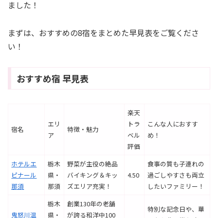
ました！
まずは、おすすめの8宿をまとめた早見表をご覧くださ
い！
おすすめ宿 早見表
楽天
エリ
トラ
こんな人におすす
宿名
特徴・魅力
ア
ベル
め！
評価
ホテルエ
栃木
野菜が主役の絶品
食事の質も子連れの
ピナール
県・
バイキング＆キッ
4.50
過ごしやすさも両立
那須
那須
ズエリア充実！
したいファミリー！
栃木
創業130年の老舗
特別な記念日や、華
鬼怒川温
県・
が誇る和洋中100