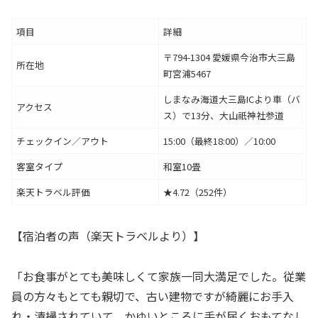
項目
詳細
〒794-1304 愛媛県今治市大三島
所在地
町宮浦5467
しまなみ海道大三島ICより車（バ
アクセス
ス）で13分、大山祇神社参道
チェックイン／アウト
15:00（最終18:00）／10:00
客室タイプ
和室10畳
楽天トラベル評価
★4.72（252件）
【宿泊者の声（楽天トラベルより）】
「お食事がとても美味しくて家族一同大満足でした。従業
員の方々もとても親切で、古い建物ですが綺麗にお手入
れ・清掃されていて、かゆいところに手が届くおもてなし