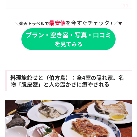
最安値
を今すぐチェック
＼
楽天トラベルで
！／▼
プラン・空き室・写真・口コミ
を
見てみる
料理旅館せと（伯方島）：全4室の隠れ家。名
物「脱皮蟹」と人の温かさに癒やされる