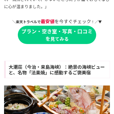
に心が温まりました。」
最安値
を今すぐチェック
＼
楽天トラベルで
！／▼
プラン・空き室・写真・口コミ
を
見てみる
大潮荘（今治・来島海峡）：絶景の海峡ビュー
と、名物「法楽焼」に感動するご褒美宿