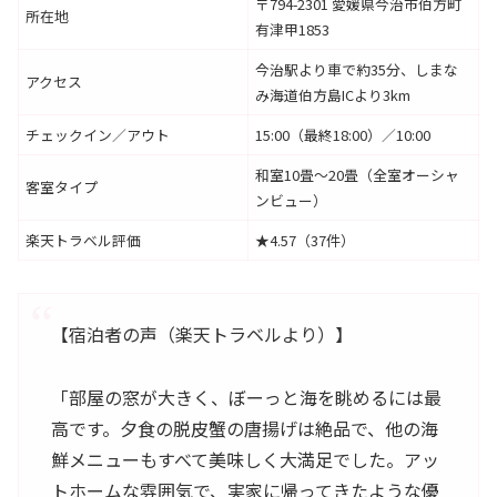
〒794-2301 愛媛県今治市伯方町
所在地
有津甲1853
今治駅より車で約35分、しまな
アクセス
み海道伯方島ICより3km
チェックイン／アウト
15:00（最終18:00）／10:00
和室10畳〜20畳（全室オーシャ
客室タイプ
ンビュー）
楽天トラベル評価
★4.57（37件）
【宿泊者の声（楽天トラベルより）】
「部屋の窓が大きく、ぼーっと海を眺めるには最
高です。夕食の脱皮蟹の唐揚げは絶品で、他の海
鮮メニューもすべて美味しく大満足でした。アッ
トホームな雰囲気で、実家に帰ってきたような優