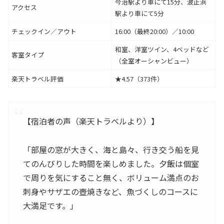
今治駅より車にて15分、波止浜
アクセス
駅より車にて5分
チェックイン／アウト
16:00（最終20:00）／10:00
和室、洋室ツイン、4ベッドなど
客室タイプ
（全室オーシャンビュー）
楽天トラベル評価
★4.57（373件）
【宿泊者の声（楽天トラベルより）】
「部屋の窓が大きく、海と島々、行き交う船を見
てのんびりした時間を楽しめました。夕飯は個室
で周りを気にすること無く、ボリューム満点のお
刺身やサザエの壺焼きなど、魚づくしのコースに
大満足です。」