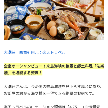
大潮荘 画像引用元：楽天トラベル
全室オーシャンビュー！来島海峡の絶景と郷土料理「法楽
焼」を堪能する贅沢！
大潮荘さんは、今治側の来島海峡を見下ろす高台にあり、
お部屋の窓から海や橋を一望できる絶景のお宿です。
楽天トラベルのロケーション評価は「4.75」（※情報元：