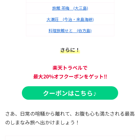
旅館 茶梅 (大三島)
大潮荘 (今治・来島海峡)
料理旅館せと (伯方島)
さらに！
楽天トラベルで
最大20％オフ
クーポンをゲット‼
クーポンはこちら
♪
さあ、日常の喧騒から離れて、お腹も心も満たされる最高
のしまなみ旅へ出かけましょう！