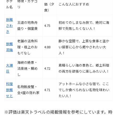
ホテ
特徴・カテゴ
価（夕
こんな人におすすめ
ル名
リ
食）
旅館
王道の地魚舟
初めてのしまなみ旅で、絶対に海
さわ
4.75
盛り・個室食
鮮で失敗したくない人！
き
老舗の活魚料
静かな空間で、上質な食事と温か
旅館
理・極上のお
4.88
い接客に心から癒やされたい大
茶梅
もてなし
人！
海峡の絶景・
大潮
素晴らしい海の景色と、郷土料理
法楽焼・鯛め
4.72
荘
の両方を欲張りに楽しみたい人！
し
料理
アットホームな小さな宿で、ここ
名物脱皮蟹・
旅館
4.71
でしか食べられない名物を味わい
全4室の隠れ家
せと
たい人！
※評価は楽天トラベルの掲載情報を参考にしています。時