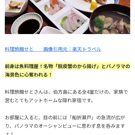
料理旅館せと 画像引用元：楽天トラベル
前身は魚料理屋！名物「脱皮蟹のから揚げ」とパノラマの
海景色に心奪われる！
料理旅館せとさんは、伯方島にある全4室だけの、家族で
営むとてもアットホームな隠れ家宿です。
お部屋に入ると、目の前には「船折瀬戸」の急流が広が
り、パノラマのオーシャンビューに思わず息を呑みます
よ！